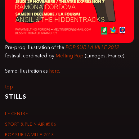
Pre-prog illustration of the
POP SUR LA VILLE 2012
festival, cordinated by
Melting Pop
(Limoges, France).
Same illustration as
here
.
top
STILLS
LE CENTRE
SPORT & PLEIN AIR #586
POP SUR LA VILLE 2013