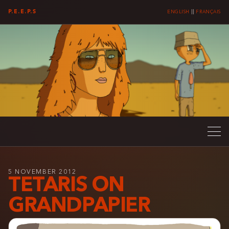
P.E.E.P.S
ENGLISH
||
FRANÇAIS
5 NOVEMBER 2012
TETARIS ON
GRANDPAPIER