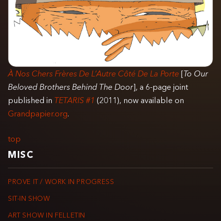
À Nos Chers Frères De L’Autre Côté De La Porte
[
To Our
Beloved Brothers Behind The Door
], a 6-page joint
published in
TETARIS #1
(2011), now available on
Grandpapier.org
.
top
MISC
PROVE IT / WORK IN PROGRESS
SIT-IN SHOW
ART SHOW IN FELLETIN