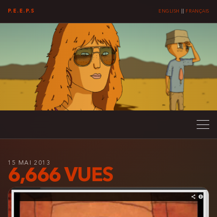
P.E.E.P.S
ENGLISH
||
FRANÇAIS
15 MAI 2013
6,666 VUES