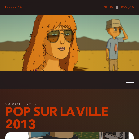
P.E.E.P.S
ENGLISH
||
FRANÇAIS
28 AOÛT 2013
POP SUR LA VILLE
2013