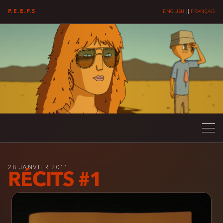
P.E.E.P.S
ENGLISH
||
FRANÇAIS
28 JANVIER 2011
RÉCITS #1