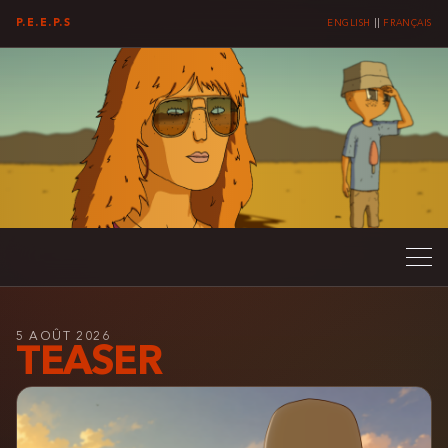
P.E.E.P.S
ENGLISH
||
FRANÇAIS
5 AOÛT 2026
TEASER