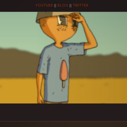
YOUTUBE
||
BLOG
||
TWITTER