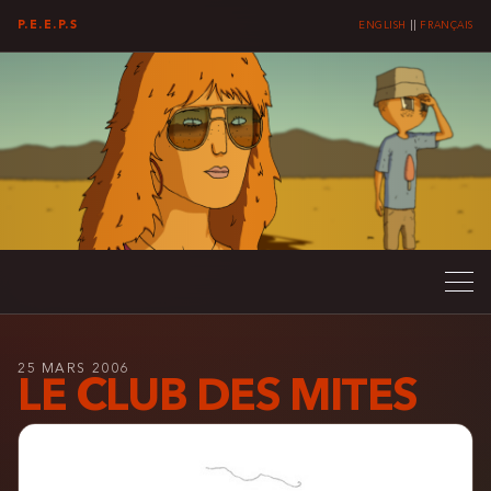
P.E.E.P.S
ENGLISH
||
FRANÇAIS
25 MARS 2006
LE CLUB DES MITES