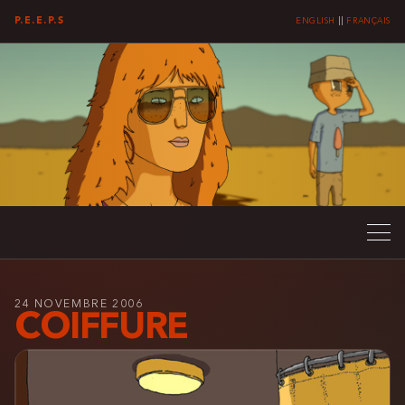
P.E.E.P.S
ENGLISH
||
FRANÇAIS
24 NOVEMBRE 2006
COIFFURE