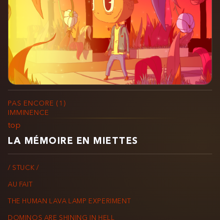
PAS ENCORE (1)
IMMINENCE
top
LA MÉMOIRE EN MIETTES
/ STUCK /
AU FAIT
THE HUMAN LAVA LAMP EXPERIMENT
DOMINOS ARE SHINING IN HELL