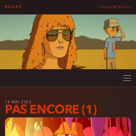
P.E.E.P.S
ENGLISH
||
FRANÇAIS
14 MAI 2022
PAS ENCORE (1)