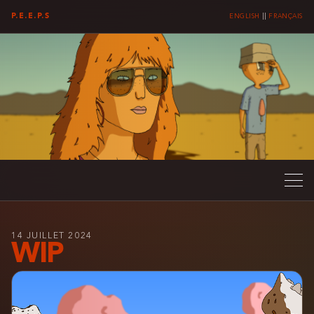
P.E.E.P.S
ENGLISH
||
FRANÇAIS
14 JUILLET 2024
WIP