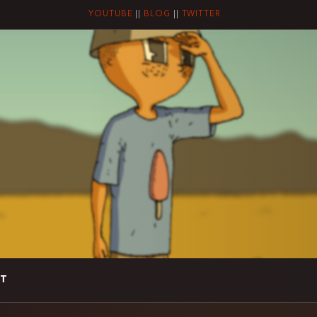
YOUTUBE
||
BLOG
||
TWITTER
T