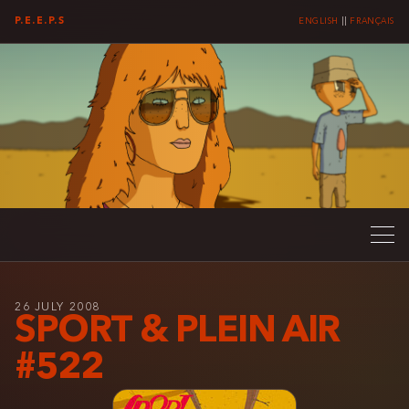
P.E.E.P.S
ENGLISH
||
FRANÇAIS
26 JULY 2008
SPORT & PLEIN AIR
#522