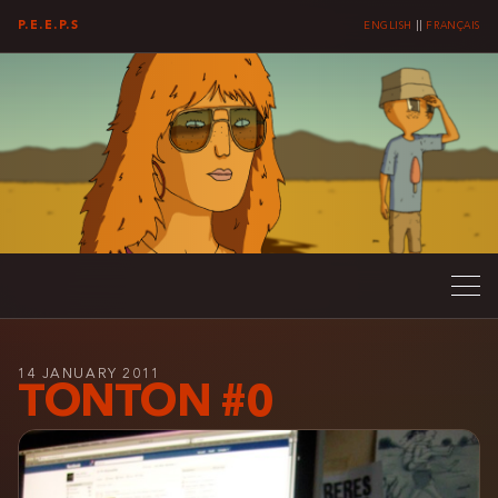
P.E.E.P.S
ENGLISH
||
FRANÇAIS
14 JANUARY 2011
TONTON #0