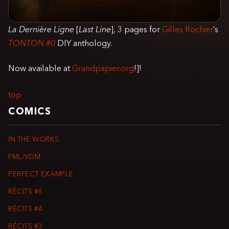
La Dernière Ligne
[
Last Line
], 3 pages for
Gilles Rochier
’s
TONTON #0
DIY anthology.
Now available at
Grandpapier.org
!]!
top
COMICS
IN THE WORKS
FML/VDM
PERFECT EXAMPLE
RÉCITS #6
RÉCITS #4
RÉCITS #3