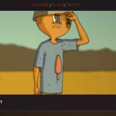
YOUTUBE
||
BLOG
||
TWITTER
T