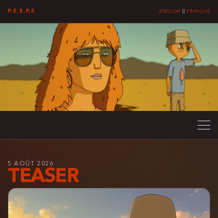
P.E.E.P.S
ENGLISH
||
FRANÇAIS
5 AOÛT 2026
TEASER