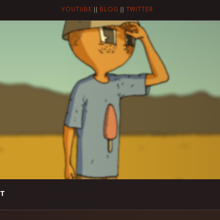
YOUTUBE
||
BLOG
||
TWITTER
T