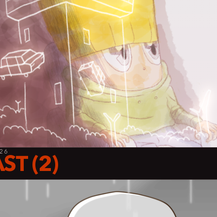
026
ST (2)