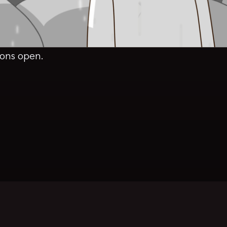
ons open.
© P.E.E.P.S 2003-2026