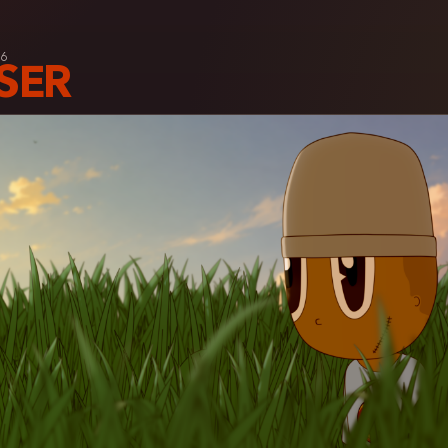
6
SER