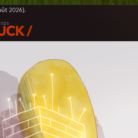
oût 2026).
2026
UCK /