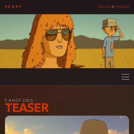
P.E.E.P.S
ENGLISH
||
FRANÇAIS
5 AOÛT 2026
TEASER