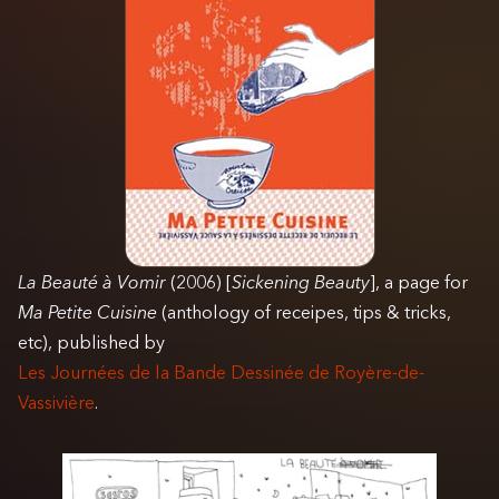
La Beauté à Vomir
(2006) [
Sickening Beauty
], a page for
Ma Petite Cuisine
(anthology of receipes, tips & tricks,
etc), published by
Les Journées de la Bande Dessinée de Royère-de-
Vassivière
.