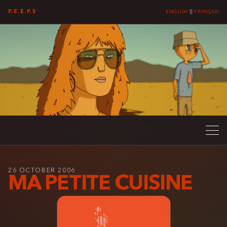
P.E.E.P.S
ENGLISH
||
FRANÇAIS
26 OCTOBER 2006
MA PETITE CUISINE