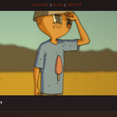
YOUTUBE
||
BLOG
||
TWITTER
T