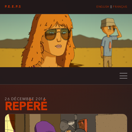
P.E.E.P.S
ENGLISH
||
FRANÇAIS
26 DÉCEMBRE 2014
REPÉRÉ